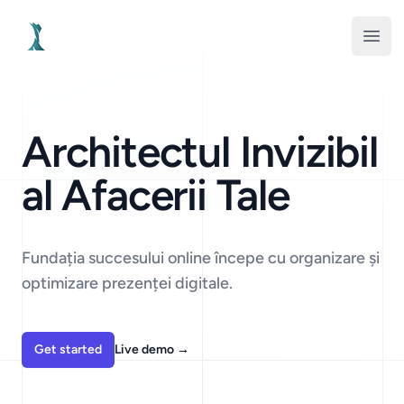
Your Company
Open
Architectul Invizibil
al Afacerii Tale
Fundația succesului online începe cu organizare și
optimizare prezenței digitale.
Get started
Live demo
→